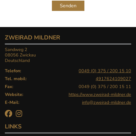
Senden
ZWEIRAD MILDNER
Sandweg 2
08056 Zwickau
Deutschland
Telefon:
0049 (0) 375 / 200 15 10
Tel. mobil:
4917624109027
Fax:
0049 (0) 375 / 200 15 11
Website:
https://www.zweirad-mildner.de
E-Mail:
info@zweirad-mildner.de
LINKS