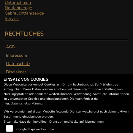
Unternehmen
Neufahrzeuge
Gebrauchtfahrzeuge
Service
RECHTLICHES
AGB
Impressum
Datenschutz
Disclaimer
Barrierefreiheit
EINSATZ VON COOKIES
Diese Webseite verwendet Cookies, um Dir ein bestmögliches Surf-Erlebnis zu
ermöglichen. Diese Daten werden erhoben und dienen nicht für die Erstellung von
Nutzungsprofilen oder anderer weiterführender Verwendung. Sämtliche Informationen
ÖFFNUNGSZEITEN
zu verwendeten Cookies und eingebundenen Diensten findest du
hier:
Datenschutzerklärung
Wir verwenden auf dieser Website folgende Dienste, welche erst nach deiner aktiven
Montag:
09:00 - 12:00 und 13:00 - 18:00
Zustimmung eingebunden werden.
Dienstag:
09:00 - 12:00 und 13:00 - 18:00
Bitte hake dazu den jeweiligen Dienst an und klicke auf Übernehmen:
Mittwoch:
09:00 - 12:00 und 13:00 - 16:00
Google Maps und Youtube
Donnerstag:
09:00 - 12:00 und 13:00 - 18:00