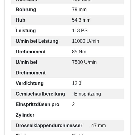
Bohrung
79 mm
Hub
54,3 mm
Leistung
113 PS
U/min bei Leistung
11000 U/min
Drehmoment
85 Nm
U/min bei
7500 U/min
Drehmoment
Verdichtung
12,3
Gemischaufbereitung
Einspritzung
Einspritzdüsen pro
2
Zylinder
Drosselklappendurchmesser
47 mm